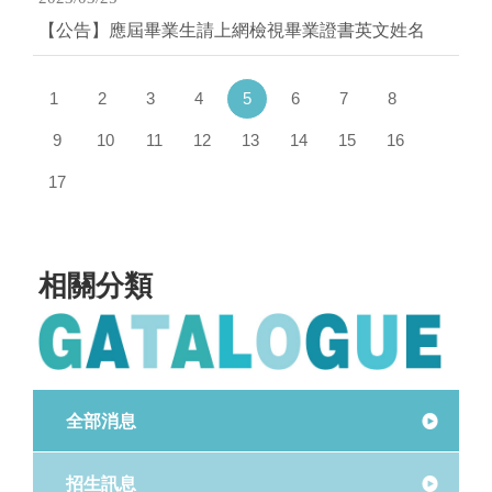
【公告】應屆畢業生請上網檢視畢業證書英文姓名
(current)
1
2
3
4
5
6
7
8
9
10
11
12
13
14
15
16
17
相關分類
全部消息
招生訊息