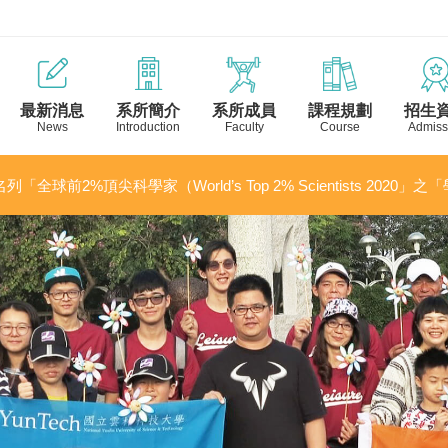
最新消息
系所簡介
系所成員
課程規劃
招生
News
Introduction
Faculty
Course
Admiss
列「全球前2%頂尖科學家（World’s Top 2% Scientists 2020」