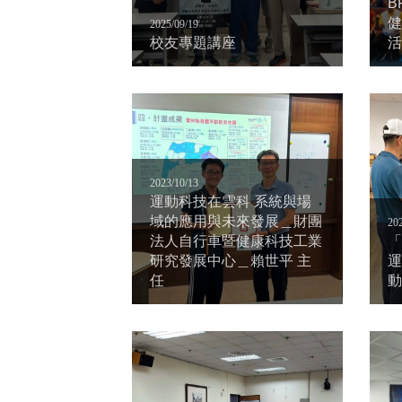
B
健
2025/09/19
校友專題講座
活
2023/10/13
運動科技在雲科 系統與場
域的應用與未來發展＿財團
20
法人自行車暨健康科技工業
「
研究發展中心＿賴世平 主
運
任
動