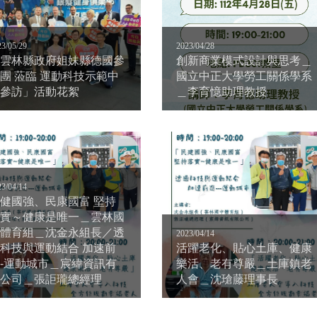
23/05/29
2023/04/28
雲林縣政府姐妹縣德國參
創新商業模式設計與思考＿
團 蒞臨 運動科技示範中
國立中正大學勞工關係學系
參訪」活動花絮
＿李育憶助理教授
23/04/14
健國強、民康國富 堅持
實～健康是唯一＿雲林國
體育組＿沈金永組長／透
2023/04/14
科技與運動結合 加速前
活躍老化、貼心土庫、健康
-運動城市＿宸緯資訊有
樂活、老有尊嚴＿土庫鎮老
公司＿張詎瓏總經理
人會＿沈瑲藤理事長