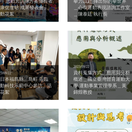
FT 思動力訓練方案暨長者
拳力以赴 揮出你的拳世界
康促進站 成果發表會」
＿心泰運動表現諮詢工作室
動花絮
＿陳泰廷 執行長
2023/09/22
資料蒐集方式、應用與分析
23/09/22
日本福島縣三島町 蒞臨
概述＿國立臺灣體育運動大
動科技示範中心參訪」活
學 運動事業管理學系＿黃
花絮
錦煌教授