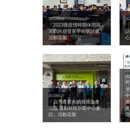
2023/06/02
20
「2023後疫情時期休閒與
「
運動永續發展學術研討會」
訪
活動花絮
心
20
民
落
中
2023/04/27
「台灣產業永續發展協會
過
蒞臨 運動科技示範中心參
進
訪」活動花絮
限