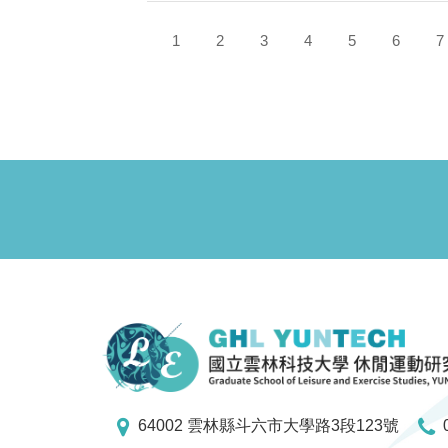
1
2
3
4
5
6
7
64002 雲林縣斗六市大學路3段123號